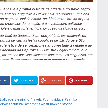
0 anos, é a própria história da cidade e do povo negro
a, Estácio, Salgueiro e Providência, a Serrinha é uma das
uída no ponto final do bonde, em
Madureira
, fora da disputa
reram processos de remoção, é um verdadeiro quilombo
Hoje é o mais forte território jongueiro da cidade do Rio.
 do Café do Sudeste. É um dos patrimônios imateriais da
 samba de raiz, as festas populares de São Jorge e São
acterística de ser urbano, estar conectado à cidade e ao
nte décadas da República
. O Ministro Edgar Romero, que
foi um dos políticos influentes com quem os jongueiros, em
elações. Esses grupos agiram para erguer a comunidade.
e caixas coletivos, uma espécie de dízimo social,
ém disso, foram os jongueiros, partideiros, sindicalistas que
ra fora da Serrinha, para o mundo, e tinha o suporte de
BOOK
TWITTER
GOOGLE+
PINTEREST
Maria Joana, a líder espiritual da Serrinha, mãe de santo,
 toda as redes de relações.Genial e visionário, Mestre
que a cultura popular não poderia ser alterada na sua forma.
tralidade
#feminino
#favela
#comunidade
#samba
, piano, violino, guitarra, fazer show, colocar criança pra
ervacaocultural
#memoria
#patrimoniohistorico
udanças e criou o grupo cultural Jongo da Serrinha.