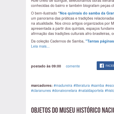
Rolé cheio de suingue, selecionamos obras literá
conhecidas do bairro e também biografam peças-ch
O bem-ilustrado
“
Nos quintais do samba da Gra
um panorama das práticas e tradições relacionad
na atualidade. Nos cinco artigos organizados por 
apresentada a partir dos quintais, espaços fundam
afirmação das tradições culturais afro-brasileiras,
Da coleção Cadernos de Samba,
"Tantas páginas 
professor e historiador Luiz Antonio Simas. Vinte 
Leia mais...
Madureira foi por ele analisada de maneira ampla,
vanguarda que a agremiação exerce no samba.
A versão ampliada da primeira edição, de 1981, d
postado às 09:00
comente
FACE
apresenta “episódios relicários” da história da es
Serrinha contra o autoritarismo do presidente da es
do Império Serrano, em 23 de março de 1947. Como
livro-enredo, livro-exaltação. A Império nunca tev
marcadores:
#madureira
#literatura
#samba
#esc
dançava o jongo
”.
#claranunes
#donaivonelara
#nataldaportela
#histo
Obra referencial sobre a trajetória da cantora min
Nunes – Guerreira da utopia”
, de Vagner Fernand
projeto gráfico. A extensa pesquisa do autor abo
Objetos do Museu Histórico Naci
participação em festivais da canção, as consultas 