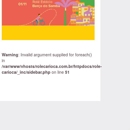
Warning
: Invalid argument supplied for foreach()
in
/var/www/vhosts/rolecarioca.com.br/httpdocs/role-
carioca/_inc/sidebar.php
on line
51