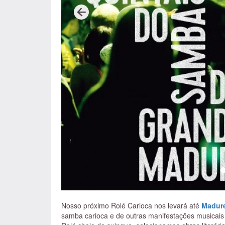
sessões de cinema e teatro, circo, dança, roda d
uma incubadora.
Na Casa temos um pequeno cent
todo o fundamento do jongo.
A exposição perman
Serrinha, um espaço em homenagem ao Mestre Darc
Casa, uma “cozinha sala”, é para que as pessoas 
para bater papo, trocar ideia, tirar foto, tomar um
Artista plástica e mestre em Projetos Sociais 
da Serrinha
, casa de cultura e preservação da m
Nosso próximo Rolé Carioca nos levará até
Madure
samba carioca e de outras manifestações musicais 