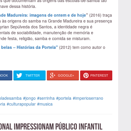
rias que documentam as origens das escolas-de-samba tão
ave dessa história.
nde Madureira: imagens de ontem e de hoje
”
(2016) traça
as às origens do samba na Grande Madureira e sua presença
Myrian Sepúlveda dos Santos, a identidade negra é
entais de sociabilidade, manutenção de memória e
 onde festa, religião, samba e comida se misturam.
belas – Histórias da Portela"
(2012) tem como autor o
e duas vezes campeã do Carnaval carioca, a azul e branco de
 desde a fundação aos dias atuais, destacando o papel de
e
“Serra, Serrinha, Serrano: o Império do samba”
(2017)
BOOK
TWITTER
GOOGLE+
PINTEREST
cola: a começar pelo levante de sambistas do Morro da
cola local, o Prazer da Serrinha, que resultou na fundação
 escreveu a coautora Rachel Valença, trata-se de "
um
e dono, nasceu entre os estivadores, em casas onde se
oladesamba
#jongo
#serrinha
#portela
#imperioserrano
ria
#culturapopular
#musica
eira Clara Nunes (1942 – 1983), o livro de 2007
“Clara
es, foi relançado em 2019, em edição revista e com novo
rda passagens pouco conhecidas da cantora, como a
onal impressionam público infantil
no terreiro de Vovó Maria Joana, no morro da Serrinha, onde