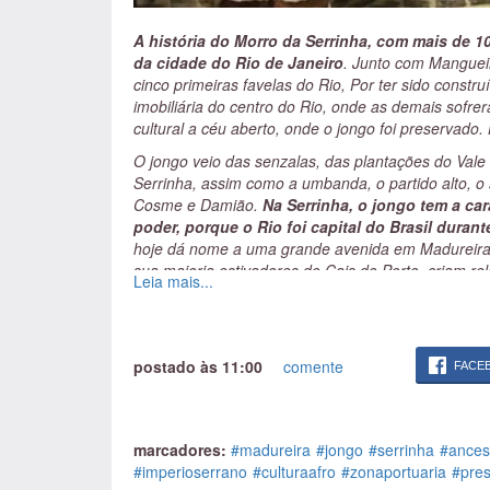
A história do Morro da Serrinha, com mais de 10
da cidade do Rio de Janeiro
. Junto com Mangueir
cinco primeiras favelas do Rio, Por ter sido constr
imobiliária do centro do Rio, onde as demais sof
cultural a céu aberto, onde o jongo foi preservado. 
O jongo veio das senzalas, das plantações do Vale
Serrinha, assim como a umbanda, o partido alto, o
Cosme e Damião.
Na Serrinha, o jongo tem a car
poder, porque o Rio foi capital do Brasil dura
hoje dá nome a uma grande avenida em Madureira, 
sua maioria estivadores do Cais do Porto, criam r
Leia mais...
Com o salário desses chefes de família e através d
conseguiram abrir ruas, construir poços de água. Al
fundaram o Império Serrano.
postado às 11:00
comente
Mestre Darcy foi o artista que levou o jongo pa
FACE
um grande matriarcado
. A mãe de Darcy era vovó 
parteira, acolhedora. O terreiro era onde acontecia
Darcy foi contra teóricos mais puristas que diziam 
marcadores:
#madureira
#jongo
#serrinha
#ances
Colocar outros instrumentos como violão, cavaquinho
#imperioserrano
#culturaafro
#zonaportuaria
#pres
dançar, seria uma distorção. Darcy bancou essas m