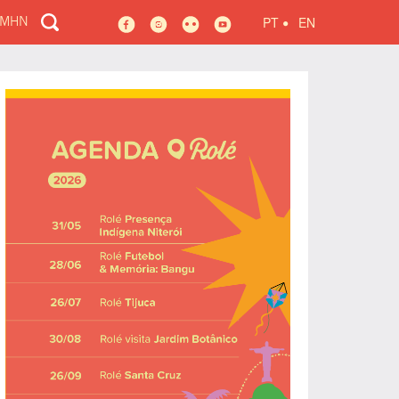
•
PT
EN
 MHN