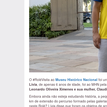
Clara Nunes – Guerreira da utopia
Autor: Vagner Fernandes, Ediouro, 2019 (480 pá
Dona Ivone Lara: A Primeira-Dama do Samba
Autor: Lucas Nobile, Sonora Edições, Coleção 
Natal, o homem de um braço só
Autores: Hiram de Araújo e Amaury Jório, Guavi
O #RoléVisita ao
Museu Histórico Nacional
foi u
Lívia
, de apenas 6 anos de idade, foi ao MHN pela
Leonardo Oliveira Ximenes e sua mulher, Claud
Embora ainda não esteja estudando história, a peq
km de extensão do percurso formado pelas galeri
neste Rolé? Lívia disse que foram os objetos de a