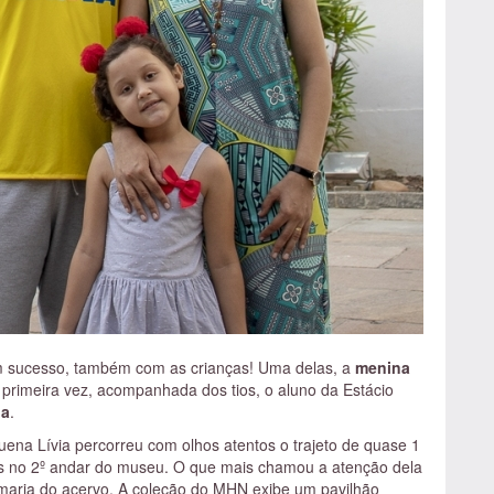
g.)
Sambabook, 2015 (232 pág.)
ra Editores, 1975 (120 pág.
)
m sucesso, também com as crianças! Uma delas, a
menina
 primeira vez, acompanhada dos tios, o aluno da Estácio
ia
.
uena Lívia percorreu com olhos atentos o trajeto de quase 1
as no 2º andar do museu. O que mais chamou a atenção dela
rmaria do acervo. A coleção do MHN exibe um pavilhão