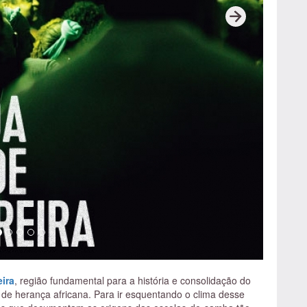
e jongo e de samba. Então é uma gestão compartilhada, como
ro de memória, que é o coração do espaço, ali está
ente exibe fotografias que recebemos de famílias da
y, vovó Maria Joana e Tia Maria do Jongo. A entrada da
se sintam na casa de uma avó, de um parente seu. Um lugar
 café, experimentar um pouco dessa vivência ancestral.
e Bens Culturais, Dyonne Boy é coordenadora do
Jongo
emória afro-brasileira.
ira
, região fundamental para a história e consolidação do
de herança africana. Para ir esquentando o clima desse