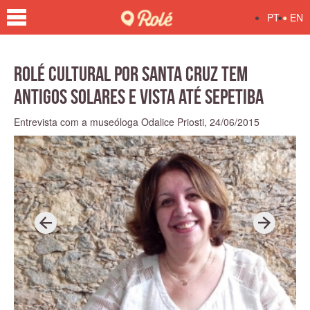
•
PT
EN
Rolé Cultural por Santa Cruz tem
antigos solares e vista até Sepetiba
Entrevista com a museóloga Odalice Priosti,
24/06/2015
P
N
r
e
e
x
v
t
i
o
u
s