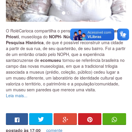
O RoléCarioca compartilha o pensamento de
Odalice Miranda
Priosti
, museóloga do
NOPH- Núcleo de Orientação e
Pesquisa Histórica
, de que é possível reconstruir uma cidade
a partir de sua rua, de seu quarteirão, de seu bairro. Foi a partir
de um embrião criado pelo NOPH, que a experiência
santacruzense de
ecomuseu
tornou-se referência brasileira no
campo das novas museologias, em que a tradicional trilogia
associada a museus (prédio, coleção, público) cedeu lugar a
um museu diferente, um laboratório de identidade cultural que
valoriza o território, o patrimônio e a população/comunidade,
um museu sem paredes que merece uma visita.
Leia mais...
Entre as ações realizadas pelo NOPH, estão visitas mediadas
ao Palacete Princesa Isabel e suas exposições, além da
constituição de um acervo comunitário a partir de doações
espontâneas e da promoção de artistas locais e estudos e
pesquisas sobre
Santa Cruz
.
postado às 17:00
comente
Convidamos a educadora que trabalha desde 1992 na