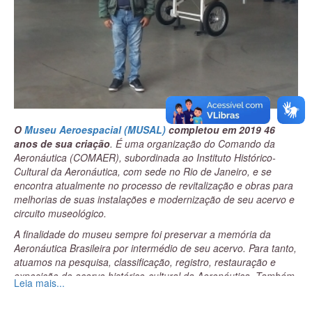
O
Museu Aeroespacial (MUSAL)
completou em 2019 46
anos de sua criação
. É uma organização do Comando da
Aeronáutica (COMAER), subordinada ao Instituto Histórico-
Cultural da Aeronáutica, com sede no Rio de Janeiro, e se
encontra atualmente no processo de revitalização e obras para
melhorias de suas instalações e modernização de seu acervo e
circuito museológico.
A finalidade do museu sempre foi preservar a memória da
Aeronáutica Brasileira por intermédio de seu acervo. Para tanto,
atuamos na pesquisa, classificação, registro, restauração e
exposição do acervo histórico-cultural da Aeronáutica. Também
Leia mais...
publicamos e atualizamos o catálogo do acervo do Musal, bem
como editamos publicações congêneres do interesse da