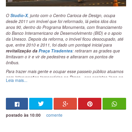
O
Studio-X
,
junto com o Centro Carioca de Design, ocupa
desde 2011 um imóvel que foi reformado, lá pelos idos dos
anos 90, dentro do Programa Monumenta, com financiamento
do Banco Interamericano de Desenvolvimento (BID) e o apoio
da Unesco. Depois da reforma, o imóvel ficou desocupado, até
que, entre 2010 e 2011, foi dado um pontapé inicial para
revitalização da
Praça Tiradentes
: retiraram as grades que
limitavam o ir e vir de pedestres e alteraram os pontos de
ônibus.
Para trazer mais gente e ocupar esse passeio público atuamos
com intervenções temporárias na Praça - nos projetos 'joga na
Leia mais...
vaga', 'abraçasso' e, mais recentemente, no
Tiradentes
Cultural
, que rola todo primeiro sábado do mês, uma iniciativa
que reúne os espaços culturais Helio Oticica, Escola Villa Lobos,
Gentil Carioca, entre outros. Que precisa acontecer mais vezes,
com outras iniciativas, em outros sábados: assim temos mais
gente na rua, mais protegidos, com lugar onde comer, ver
postado às 10:00
comente
shows. Porque não basta ter entretenimento noturno e ser
monofuncional. Como a
Lapa
é, fica deserto durante o dia.