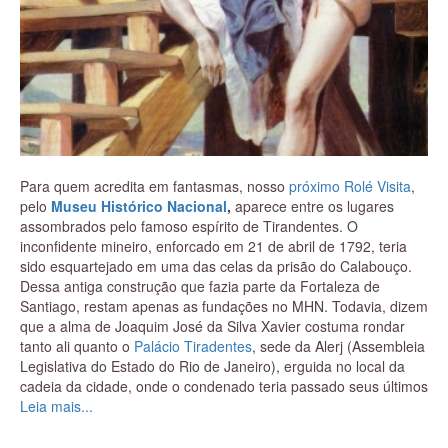
Para quem acredita em fantasmas, nosso
próximo Rolé Visita
,
pelo
Museu Histórico Nacional
,
aparece entre os lugares
assombrados pelo famoso espírito de Tirandentes. O
inconfidente mineiro, enforcado em 21 de abril de 1792, teria
sido esquartejado em uma das celas da prisão do Calabouço.
Dessa antiga construção que fazia parte da Fortaleza de
Santiago, restam apenas as fundações no MHN. Todavia, dizem
que a alma de Joaquim José da Silva Xavier costuma rondar
tanto ali quanto o
Palácio Tiradentes
, sede da Alerj (Assembleia
Legislativa do Estado do Rio de Janeiro), erguida no local da
cadeia da cidade, onde o condenado teria passado seus últimos
dias.
Leia mais...
O alferes alçado à mártir do Brasil Colônia após a queda da