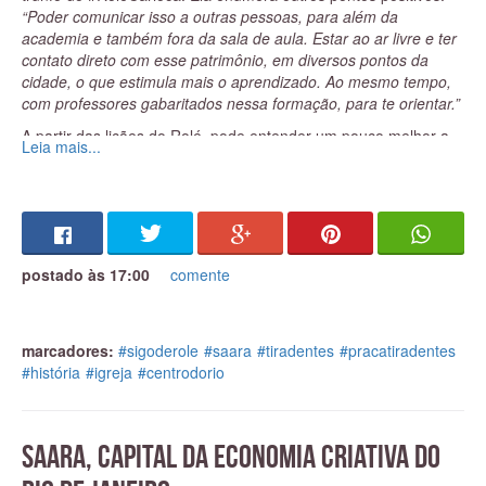
“Poder comunicar isso a outras pessoas, para além da
academia e também fora da sala de aula. Estar ao ar livre e ter
contato direto com esse patrimônio, em diversos pontos da
cidade, o que estimula mais o aprendizado. Ao mesmo tempo,
com professores gabaritados nessa formação, para te orientar.”
A partir das lições do Rolé, pode entender um pouco melhor a
Leia mais...
história que aprendeu, ainda na faculdade, mas sem muito
aprofundamento. Até porque estava voltada para a área de
ensino– hoje ela leciona nas redes estadual e municipal de
Mesquita, município do Grande Rio. Também observa que é
mais seguro explorar certos espaços com mais gente:
“Quando,
num domingo, sozinha, eu poderia ter o prazer de caminhar por
postado às 17:00
comente
essas ruas, sem pensar em ser assaltada? Com o grupo, você
se sente seguro para caminhar, para observar, entender e
escutar.”
marcadores:
#sigoderole
#saara
#tiradentes
#pracatiradentes
- Como conheceu o Rolé Carioca?
#história
#igreja
#centrodorio
Pelo Facebook. Passei a acompanhar os passeios neste ano, a
partir do percurso pelo
Catete
. Acabei perdendo o passeio dos
450 anos
e o de
Niterói
.
SAARA, capital da economia criativa do
- O que foi uma novidade para você neste passeio
histórico?