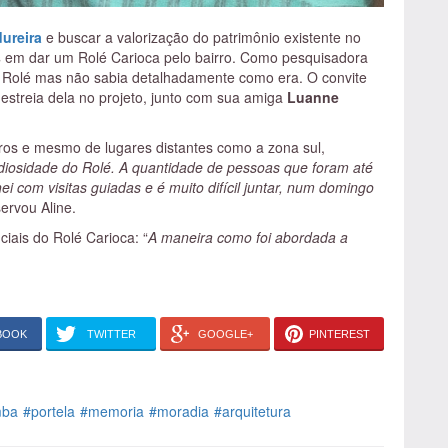
ureira
e buscar a valorização do patrimônio existente no
s
em dar um Rolé Carioca pelo bairro. Como pesquisadora
r do Rolé mas não sabia detalhadamente como era. O convite
 estreia dela no projeto, junto com sua amiga
Luanne
rros e mesmo de lugares distantes como a zona sul,
diosidade do Rolé. A quantidade de pessoas que foram até
ei com visitas guiadas e é muito difícil juntar, num domingo
servou Aline.
iais do Rolé Carioca: “
A maneira como foi abordada a
a da Portela, seguir pela Rua Carolina Machado em vez de
ela. Outro ponto importante foi tratar a questão as
imentos das moradias e do comércio.”
BOOK
TWITTER
GOOGLE+
PINTEREST
mba
#portela
#memoria
#moradia
#arquitetura