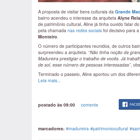
A proposta de visitar bens culturais da
Grande
Mad
bairro acendeu o interesse da arquiteta
Alyne Rei
de patrimônio cultural, Aline já tinha ouvido fala
pela chamada
nas redes sociais
foi decisivo para a
Monteiro
.
O número de participantes reunidos, de outros bai
surpreendeu a arquiteta. “
Não tinha noção da gran
Madureira prestigiar o trabalho de vocês. Já trabalh
de sol, esse número de pessoas interessadas”
, ob
Terminado o passeio, Aline apontou um dos diferenc
questão do roteiro. Por exemplo, ao sair da quadr
Leia mais...
retornar pelo caminho mais óbvio, a Estrada do Port
edificações, os detalhes das construções e revest
postado às 09:00
comente
FACE
marcadores:
#madureira
#patrimoniocultural
#sa