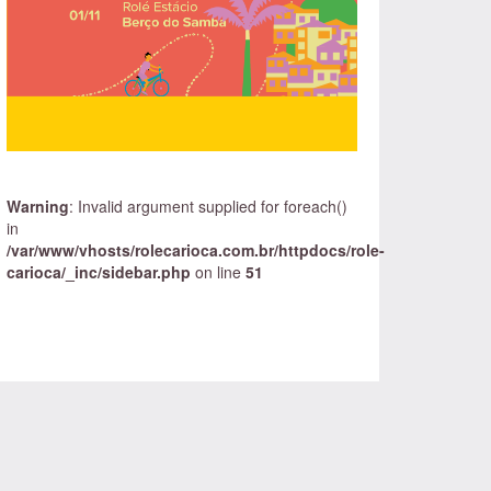
Warning
: Invalid argument supplied for foreach()
in
/var/www/vhosts/rolecarioca.com.br/httpdocs/role-
carioca/_inc/sidebar.php
on line
51