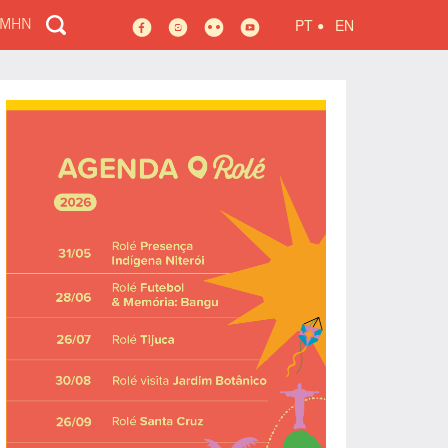
•
PT
EN
 MHN