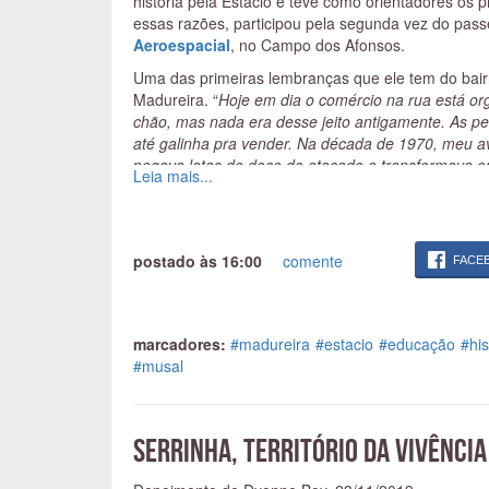
história pela Estácio e teve como orientadores os p
essas razões, participou pela segunda vez do passe
Aeroespacial
, no Campo dos Afonsos.
Uma das primeiras lembranças que ele tem do bairr
Madureira. “
Hoje em dia o comércio na rua está o
chão, mas nada era desse jeito antigamente. As 
até galinha pra vender. Na década de 1970, meu av
pegava latas de doce do atacado e transformava e
Leia mais...
laranjas do quintal dela, e lembro bem que esse 
Claudio contou que, antes de decidir estudar histór
segurança do trabalho. A entrada no curso da Unive
postado às 16:00
comente
conceitos que tinha sobre religião, feminismo e mo
FACE
Educandário São Jerônimo, em Bento Ribeiro, e fa
No campus da Estácio de Madureira, o professor ai
sociologia.
marcadores:
#madureira
#estacio
#educação
#his
Às explicações dadas pelo Rolé, Claudio acrescent
#musal
entrada do Parque de Madureira, era chamada Rua 
sempre inundava, era ocupada por moradores de 
melhoria. Um pouco mais à frente, era tudo quebr
Serrinha, território da vivênci
possível ver, no asfalto, problemas com o calçamen
muito grande e volta e meia enche de buracos. Val